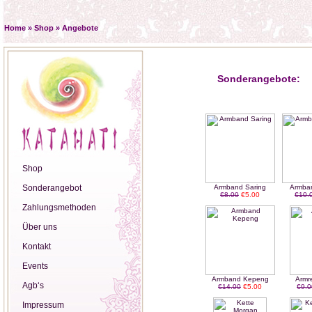
Home
»
Shop
»
Angebote
Sonderangebote:
Shop
Sonderangebot
Armband Saring
Armba
€8.00
€5.00
€10.
Zahlungsmethoden
Über uns
Kontakt
Events
Armband Kepeng
Armre
Agb‘s
€14.00
€5.00
€9.0
Impressum