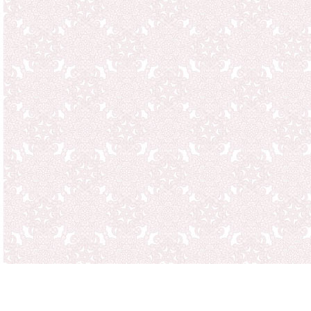
In Farbe, Größe, Gewicht 
Abweichungen auftreten.
Mängel dieser Art verpflic
Preisnachlaß oder zur Rü
Umtausch und Rückgabe
ist in
Textform per Fax 0511-47
email an
, schriftlich oder 
Rücksendung der Sache a
Katahati, Bartweg 20, 304
innerhalb von zwei Wochen
Zur Fristwahrung genügt di
Beanstandungen
Nach Erhalt der Ware überpr
Funktionsfähigkeit, evtl. 
Sollten wir Beanstandungen
Nutzungserscheinungen au
können wir dafür Ent- sch
Bitte beachten Sie, daß si
muß,