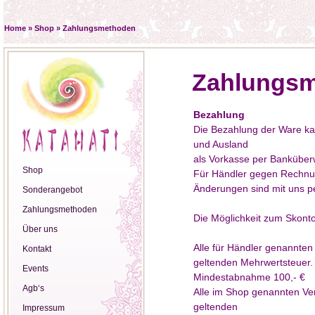
Home
»
Shop
»
Zahlungsmethoden
Zahlungs
Bezahlung
Die Bezahlung der Ware k
und Ausland
als Vorkasse per Banküber
Shop
Für Händler gegen Rechnung
Änderungen sind mit uns pe
Sonderangebot
Zahlungsmethoden
Die Möglichkeit zum Skonto
Über uns
Alle für Händler genannten 
Kontakt
geltenden Mehrwertsteuer.
Events
Mindestabnahme 100,- €
Agb‘s
Alle im Shop genannten Verk
geltenden
Impressum