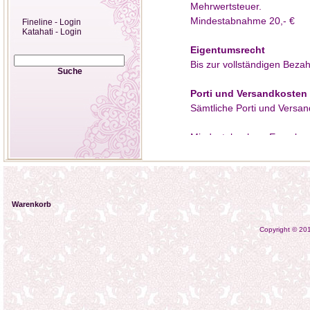
Mehrwertsteuer.
Mindestabnahme 20,- €
Fineline - Login
Katahati - Login
Eigentumsrecht
Bis zur vollständigen Beza
Suche
Porti und Versandkosten
Sämtliche Porti und Versa
Mindestabnahme Enverbrau
Porti + Verpackung pauschal
Nachnahme Postgebühr + 5
Mindestabnahme Händler 1
Warenkorb
Porti + Verpackung pauscha
Copyright © 2
Über 10 kg und weitere Ve
Unikatschmuck
Bitte berücksichtigen Sie,
ausschließlich um Handarbe