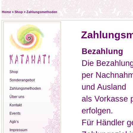
Home
»
Shop
»
Zahlungsmethoden
Zahlungs
Bezahlung
Die Bezahlun
Shop
per Nachnahm
Sonderangebot
und Ausland
Zahlungsmethoden
als Vorkasse
Über uns
Kontakt
erfolgen.
Events
Für Händler g
Agb‘s
Impressum