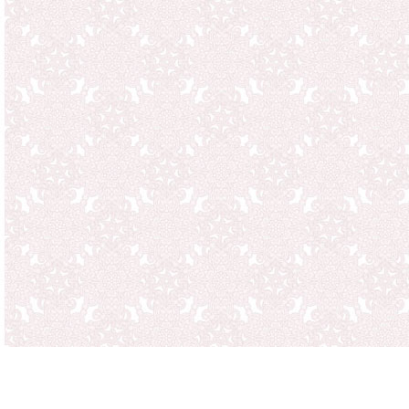
VK ) sind Brut
geltenden
Mehrwertsteue
Mindestabnah
Eigentumsre
Bis zur vollst
Ware unser E
Porti und Ve
Sämtliche Por