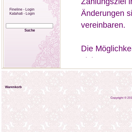
Zahlungsziel 
Fineline - Login
Änderungen si
Katahati - Login
vereinbaren.
Suche
Die Möglichke
nicht.
Alle für Händl
Warenkorb
sind Nettoprei
Copyright © 2
geltenden Meh
Mindestabnah
Alle im Shop 