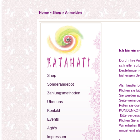
Home
»
Shop
»
Anmelden
Ich bin ein 
Durch Ihre An
schneller zu b
Bestellungen 
Shop
bisherigen Be
Sonderangebot
Als Händler Lo
Klicken sie b
Zahlungsmethoden
Sie werden a
Seite weitergel
Über uns
Füllen sie d
Kontakt
KUNDENKONTO
Bitte vergess
Events
Klicken Sie a
Wir erhalten 
Agb‘s
umgehend als 
Impressum