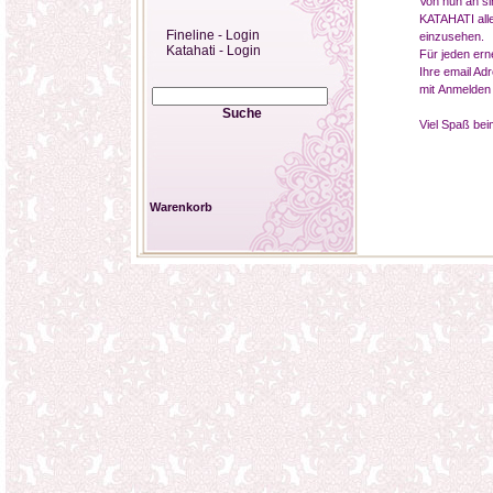
Von nun an si
KATAHATI alle
Fineline - Login
einzusehen.
Katahati - Login
Für jeden ern
Ihre email Ad
mit Anmelden 
Suche
Viel Spaß bei
Warenkorb