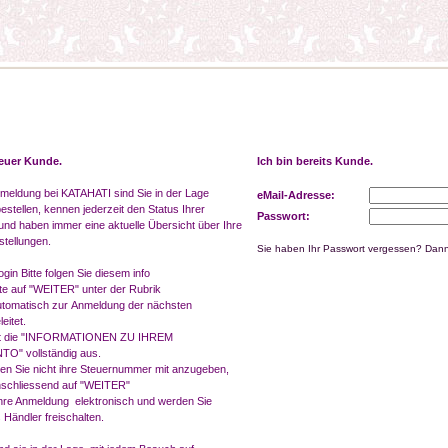
neuer Kunde.
Ich bin bereits Kunde.
meldung bei KATAHATI sind Sie in der Lage
eMail-Adresse:
estellen, kennen jederzeit den Status Ihrer
Passwort:
und haben immer eine aktuelle Übersicht über Ihre
stellungen.
Sie haben Ihr Passwort vergessen? Dann
gin Bitte folgen Sie diesem info
itte auf "WEITER" unter der Rubrik
utomatisch zur Anmeldung der nächsten
eitet.
ort die "INFORMATIONEN ZU IHREM
" vollständig aus.
en Sie nicht ihre Steuernummer mit anzugeben,
nschliessend auf "WEITER"
Ihre Anmeldung elektronisch und werden Sie
Händler freischalten.