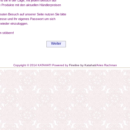
nd sie in der Lage, mit jedem Besuch auf
 Produkte mit den aktuellen Händlerpreisen
euten Besuch auf unserer Seite nutzen Sie bitte
resse und Ihr eigenes Passwort um sich
wieder einzuloggen.
m stöbern!
Weiter
Copyright © 2014 KATAHATI Powered by
Fineline by Katahati
/Aries Rachman