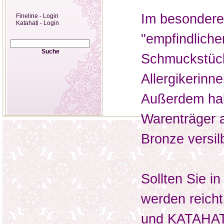
Im besondere
Fineline - Login
Katahati - Login
"empfindlich
Suche
Schmuckstück
Allergikerinn
Außerdem hab
Warenträger 
Bronze versil
Sollten Sie i
werden reicht
und KATAHATI