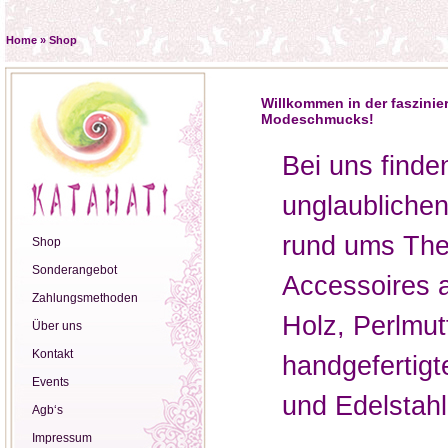
Home
»
Shop
Willkommen in der faszinie
Modeschmucks!
Bei uns finde
unglaublichen
rund ums Th
Shop
Sonderangebot
Accessoires 
Zahlungsmethoden
Holz, Perlmut
Über uns
Kontakt
handgefertigt
Events
und Edelstahl
Agb‘s
Impressum