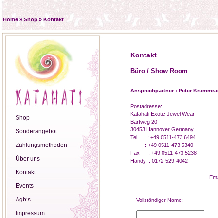
Home
»
Shop
»
Kontakt
Kontakt
Büro / Show Room
Ansprechpartner : Peter Krummra
Postadresse:
Katahati Exotic Jewel Wear
Shop
Bartweg 20
30453 Hannover Germany
Sonderangebot
Tel : +49 0511-473 6494
Zahlungsmethoden
: +49 0511-473 5340
Fax : +49 0511-473 5238
Über uns
Handy : 0172-529-4042
Kontakt
Ema
Events
Agb‘s
Vollständiger Name:
Impressum