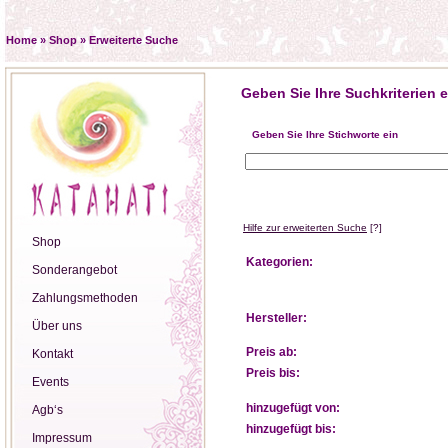
Home
»
Shop
»
Erweiterte Suche
Geben Sie Ihre Suchkriterien e
Geben Sie Ihre Stichworte ein
Hilfe zur erweiterten Suche
[?]
Shop
Kategorien:
Sonderangebot
Zahlungsmethoden
Hersteller:
Über uns
Preis ab:
Kontakt
Preis bis:
Events
hinzugefügt von:
Agb‘s
hinzugefügt bis:
Impressum