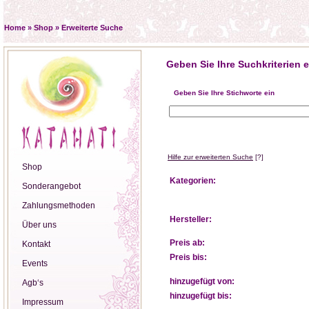
Home
»
Shop
»
Erweiterte Suche
Geben Sie Ihre Suchkriterien e
Geben Sie Ihre Stichworte ein
Hilfe zur erweiterten Suche
[?]
Shop
Kategorien:
Sonderangebot
Zahlungsmethoden
Hersteller:
Über uns
Preis ab:
Kontakt
Preis bis:
Events
hinzugefügt von:
Agb‘s
hinzugefügt bis:
Impressum